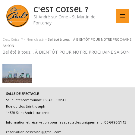
C'est Coisel ?
Men
St André sur Orne - St Martin de
Fontenay
princ
C'est Coisel ?
>
Non classé
>
Bel été à tous… À BIENTÔT POUR NOTRE PROCHAINE
SAISON
Bel été à tous… À BIENTÔT POUR NOTRE PROCHAINE SAISON
SALLE DE SPECTACLE
Salle intercommunale ESPACE COISEL
Rue du clos Saint Joseph
14320 Saint André sur orne
Information et réservation pour les spectacles uniquement :
06 64 96 51 13
reservation.cestcoisel@gmail.com