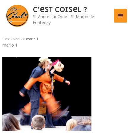
C'est Coisel ?
Men
St André sur Orne - St Martin de
Fontenay
princ
C'est Coisel ?
>
mario 1
mario 1