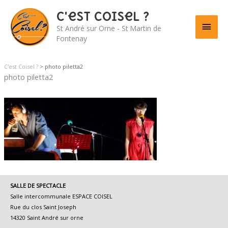
C'est Coisel ?
Men
St André sur Orne - St Martin de
Fontenay
princ
C'est Coisel ?
>
photo piletta2
photo piletta2
SALLE DE SPECTACLE
Salle intercommunale ESPACE COISEL
Rue du clos Saint Joseph
14320 Saint André sur orne