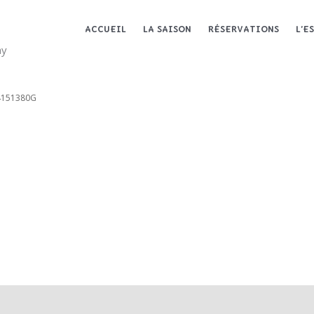
ACCUEIL
LA SAISON
RÉSERVATIONS
L’E
ay
4151380G