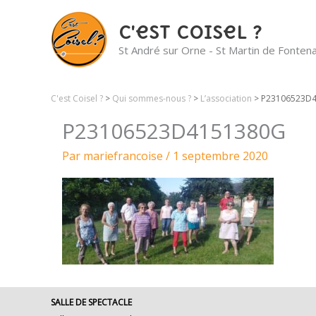
C'est Coisel ?
St André sur Orne - St Martin de Fonten
C'est Coisel ?
>
Qui sommes-nous ?
>
L’association
>
P23106523D
P23106523D4151380G
Par
mariefrancoise
/
1 septembre 2020
SALLE DE SPECTACLE