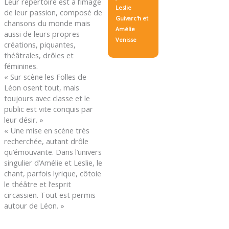
Leur répertoire est à l’image
Leslie
de leur passion, composé de
Guivarc'h et
chansons du monde mais
Amélie
aussi de leurs propres
Venisse
créations, piquantes,
théâtrales, drôles et
féminines.
« Sur scène les Folles de
Léon osent tout, mais
toujours avec classe et le
public est vite conquis par
leur désir. »
« Une mise en scène très
recherchée, autant drôle
qu’émouvante. Dans l’univers
singulier d’Amélie et Leslie, le
chant, parfois lyrique, côtoie
le théâtre et l’esprit
circassien. Tout est permis
autour de Léon. »