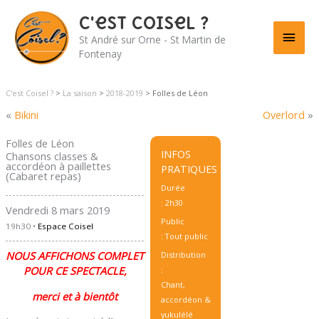
C'est Coisel ?
Men
St André sur Orne - St Martin de
Fontenay
princ
C'est Coisel ?
>
La saison
>
2018-2019
>
Folles de Léon
«
Bikini
Overlord
»
Folles de Léon
INFOS
Chansons classes &
accordéon à paillettes
PRATIQUES
(Cabaret repas)
Durée
: 2h30
Vendredi 8 mars 2019
Public
19h30 •
Espace Coisel
: Tout public
NOUS AFFICHONS COMPLET
Distribution
POUR CE SPECTACLE,
:
Chant,
merci et à bientôt
accordéon &
yukulélé