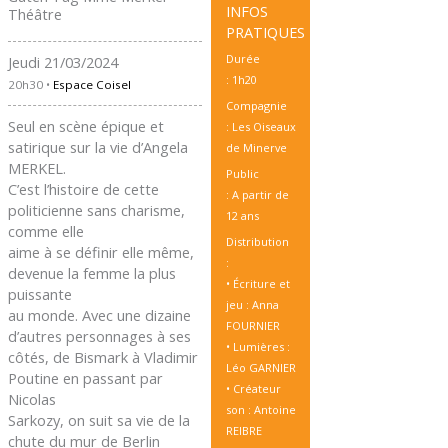
INFOS
Théâtre
PRATIQUES
Durée
Jeudi 21/03/2024
: 1h20
20h30 •
Espace Coisel
Compagnie
Seul en scène épique et
: Les Oiseaux
satirique sur la vie d’Angela
de Minerve
MERKEL.
Public
C’est l’histoire de cette
: A partir de
politicienne sans charisme,
12 ans
comme elle
Distribution
aime à se définir elle même,
:
devenue la femme la plus
• Écriture et
puissante
jeu : Anna
au monde. Avec une dizaine
FOURNIER
d’autres personnages à ses
• Lumières :
côtés, de Bismark à Vladimir
Léo GARNIER
Poutine en passant par
• Créateur
Nicolas
son : Antoine
Sarkozy, on suit sa vie de la
REIBRE
chute du mur de Berlin