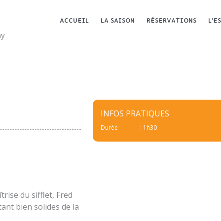
ACCUEIL
LA SAISON
RÉSERVATIONS
L’E
ay
INFOS PRATIQUES
Durée
: 1h30
ise du sifflet, Fred
tant bien solides de la